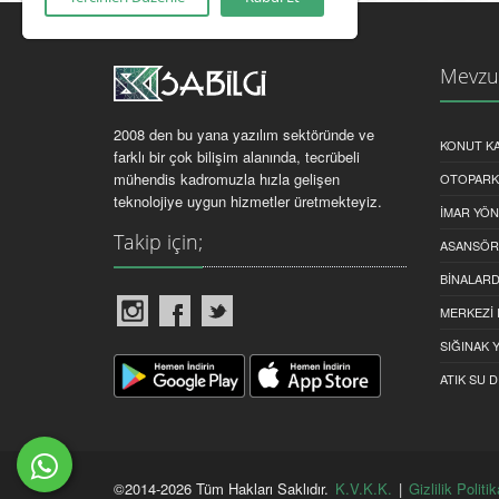
Mevzu
2008 den bu yana yazılım sektöründe ve
KONUT KA
farklı bir çok bilişim alanında, tecrübeli
mühendis kadromuzla hızla gelişen
OTOPARK 
teknolojiye uygun hizmetler üretmekteyiz.
İMAR YÖ
Takip için;
ASANSÖR 
BINALARDA
MERKEZI 
SIĞINAK 
ATIK SU D
©2014-
2026
Tüm Hakları Saklıdır.
K.V.K.K.
|
Gizlilik Politik