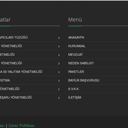
atlar
Menü
PICILARI TÜZÜĞÜ
ANASAYFA
YÖNETMELIĞI
KURUMSAL
NETMELIĞI
MEVZUAT
YÖNETMELIĞI
NEDEN SABİLGİ?
 ISI YALITIMI YÖNETMELIĞI
PAKETLER
ISITMA
BAYILIK BAŞVURUSU
YÖNETMELIĞI
K.V.K.K.
EŞARJ YÖNETMELIĞI
İLETIŞIM
ası
|
Çerez Politikası