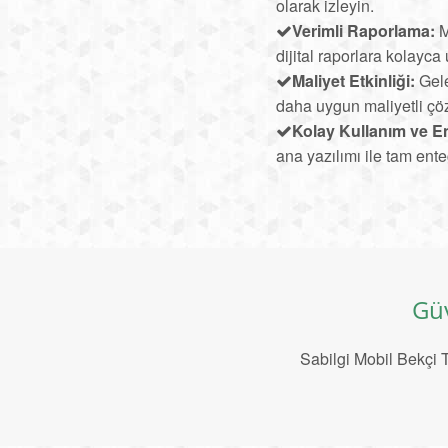
olarak izleyin.
Verimli Raporlama:
M
dijital raporlara kolayca 
Maliyet Etkinliği:
Gele
daha uygun maliyetli ç
Kolay Kullanım ve E
ana yazılımı ile tam ent
Güv
Sabilgi Mobil Bekçi T