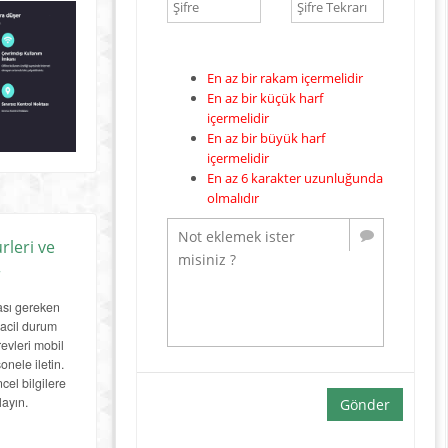
En az bir rakam içermelidir
En az bir küçük harf
içermelidir
En az bir büyük harf
içermelidir
En az 6 karakter uzunluğunda
olmalıdır
rleri ve
r
ası gereken
 acil durum
revleri mobil
nele iletin.
el bilgilere
layın.