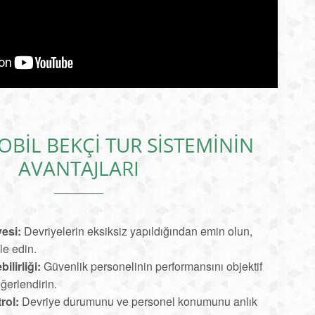
OBIL BEKÇI TUR SISTEMININ
AVANTAJLARI
esi:
Devriyelerin eksiksiz yapıldığından emin olun,
le edin.
lirliği:
Güvenlik personelinin performansını objektif
eğerlendirin.
rol:
Devriye durumunu ve personel konumunu anlık