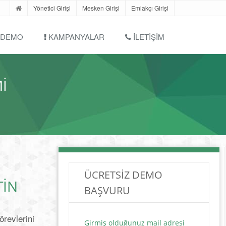
Yönetici Girişi
Mesken Girişi
Emlakçı Girişi
 DEMO
KAMPANYALAR
İLETIŞIM
I
ÜCRETSİZ DEMO
TIN
BAŞVURU
örevlerini
Girmiş olduğunuz mail adresi