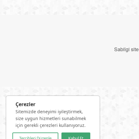
Sabilgi sit
Çerezler
Çerezler
Sitemizde deneyimi iyileştirmek,
Sitemizde deneyimi iyileştirmek,
size uygun hizmetleri sunabilmek
size uygun hizmetleri sunabilmek
için gerekli çerezleri kullanıyoruz.
için gerekli çerezleri kullanıyoruz.
Tercihleri Düzenle
Tercihleri Düzenle
Kabul Et
Kabul Et