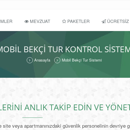
ÜMLER
MEVZUAT
PAKETLER
ÜCRETSIZ
MOBIL BEKÇI TUR KONTROL SISTEM
Anasayfa
Mobil Bekçi Tur Sistemi
ERINI ANLIK TAKIP EDIN VE YÖNE
le site veya apartmanınızdaki güvenlik personelinin devriye g