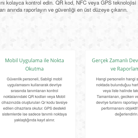
ı kolayca kontrol edin. QR kod, NFC veya GPS teknolojisi i
ları anında raporlayın ve güvenliği en üst düzeye çıkarın.
Mobil Uygulama ile Nokta
Gerçek Zamanlı Devr
Okutma
ve Raporla
Güvenlik personeli, Sabilgi mobil
Hangi personelin hangi s
uygulamasını kullanarak devriye
noktada bulunduğuu hari
sırasında tanımlanan kontrol
veya liste halinde tak
noktalarındaki QR kodları veya Mobil
Tamamlanan, geciken ve
cihazınızda oluşturulan Qr kodu tavsiye
devriye turlarını raporlay
edilen cihazrlara okutur. GPS destekli
performansını objektif 
sistemlerde ise sadece tanımlı noktaya
değerlendirin
yaklaştığında kayıt alınır.