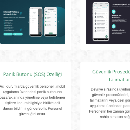
Güvenlik Prosedü
Panik Butonu (SOS) Özelliği
Talimatla
Acil durumlarda güvenlik personeli, mobil
Devriye sırasında uyulm
uygulama üzerindeki panik butonuna
güvenlik prosedürlerini,
basarak anında yönetime veya belirlenen
talimatlarını veya özel gö
kişilere konum bilgisiyle birlikte acil
uygulama üzerinden perso
durum bildirimi gönderebilir. Personel
Personelin her zaman günc
güvenliğini artırır.
sahip olmasını sağ